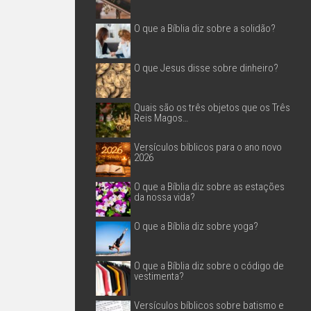
O que a Bíblia diz sobre a solidão?
O que Jesus disse sobre dinheiro?
Quais são os três objetos que os Três
Reis Magos…
Versículos bíblicos para o ano novo
2026
O que a Bíblia diz sobre as estações
da nossa vida?
O que a Bíblia diz sobre yoga?
O que a Bíblia diz sobre o código de
vestimenta?
Versículos bíblicos sobre batismo e