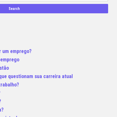
rar um emprego?
o emprego
stão
 que questionam sua carreira atual
trabalho?
?
?
a?