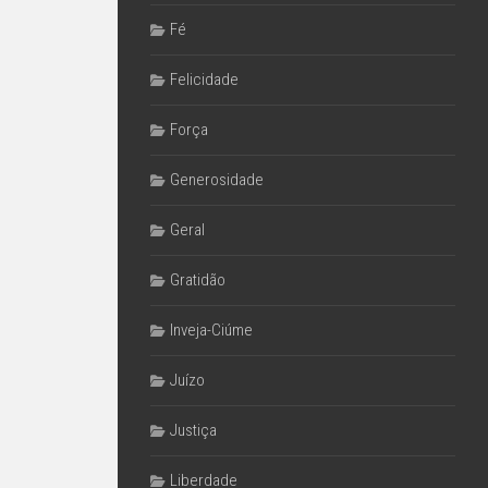
Fé
Felicidade
Força
Generosidade
Geral
Gratidão
Inveja-Ciúme
Juízo
Justiça
Liberdade