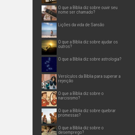
O que a Bíblia diz sobre ouvir seu
nome ser chamado?
Lições da vida de Sansão
O que a Bíblia diz sobre ajudar os
outros?
O que a Bíblia diz sobre astrologia?
Versículos da Bíblia para superar a
rejeição
O que a Bíblia diz sobre o
narcisismo?
O que a Bíblia diz sobre quebrar
promessas?
O que a Bíblia diz sobre o
desemprego?