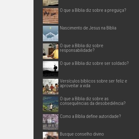
O que a Bíblia diz sobre a preguiça?
Nascimento de Jesus na Bíblia
O que a Bíblia diz sobre
responsabilidade?
O que a Bíblia diz sobre ser soldado?
Versículos bíblicos sobre ser feliz e
aproveitar a vida
O que a Bíblia diz sobre as
consequências da desobediência?
Como a Bíblia define autoridade?
Busque conselho divino