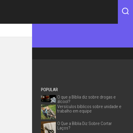
POPULAR
O que a Bíblia diz sobre drogas e
álcool?
Versículos bíblicos sobre unidade e
trabalho em equipe
O Que a Bíblia Diz Sobre Cortar
Laços?