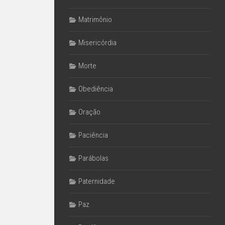
Matrimônio
Misericórdia
Morte
Obediência
Oração
Paciência
Parábolas
Paternidade
Paz