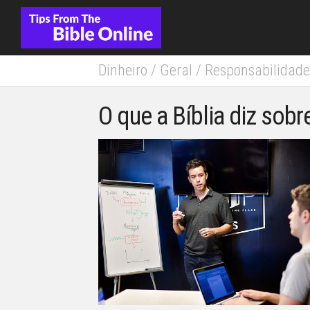
Skip
to
content
Dinheiro
/
Geral
/
Responsabilidade
O que a Bíblia diz sobr