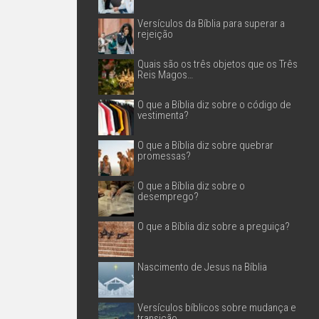
Versículos da Bíblia para superar a
rejeição
Quais são os três objetos que os Três
Reis Magos…
O que a Bíblia diz sobre o código de
vestimenta?
O que a Bíblia diz sobre quebrar
promessas?
O que a Bíblia diz sobre o
desemprego?
O que a Bíblia diz sobre a preguiça?
Nascimento de Jesus na Bíblia
Versículos bíblicos sobre mudança e
transição