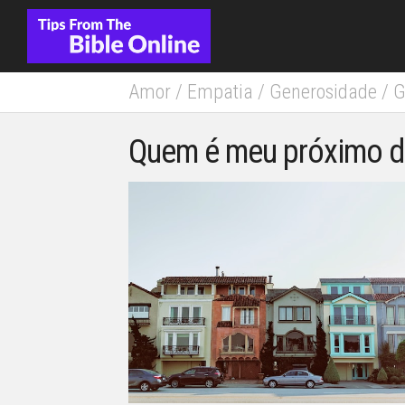
Skip
to
content
Amor
/
Empatia
/
Generosidade
/
G
Quem é meu próximo de