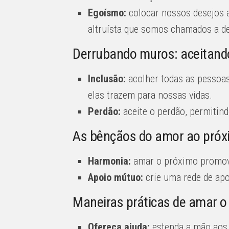
Egoísmo:
colocar nossos desejos 
altruísta que somos chamados a d
Derrubando muros: aceitand
Inclusão:
acolher todas as pessoas,
elas trazem para nossas vidas.
Perdão:
aceite o perdão, permitin
As bênçãos do amor ao pró
Harmonia:
amar o próximo promov
Apoio mútuo:
crie uma rede de apo
Maneiras práticas de amar o
Ofereça ajuda:
estenda a mão aos n