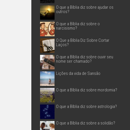
O que a Bíblia diz sobre ajudar os
outros?
O que a Bíblia diz sobre o
narcisismo?
O Que a Bíblia Diz Sobre Cortar
Laços?
O que a Bíblia diz sobre ouvir seu
nome ser chamado?
Lições da vida de Sansão
O que a Bíblia diz sobre mordomia?
O que a Bíblia diz sobre astrologia?
O que a Bíblia diz sobre a solidão?