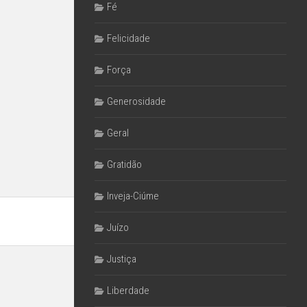
Fé
Felicidade
Força
Generosidade
Geral
Gratidão
Inveja-Ciúme
Juízo
Justiça
Liberdade