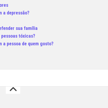
sores
m a depressão?
efender sua família
e pessoas tóxicas?
m a pessoa de quem gosto?