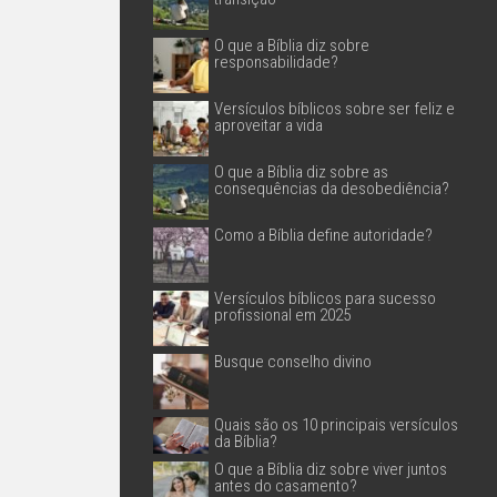
O que a Bíblia diz sobre
responsabilidade?
Versículos bíblicos sobre ser feliz e
aproveitar a vida
O que a Bíblia diz sobre as
consequências da desobediência?
Como a Bíblia define autoridade?
Versículos bíblicos para sucesso
profissional em 2025
Busque conselho divino
Quais são os 10 principais versículos
da Bíblia?
O que a Bíblia diz sobre viver juntos
antes do casamento?