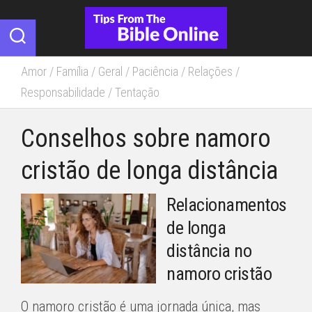
Skip
to
content
Amor
/
Família
/
Geral
/
Paciência
/
Relações
/
Responsabilidade
/
Tentação
Conselhos sobre namoro
cristão de longa distância
Relacionamentos
de longa
distância no
namoro cristão
O namoro cristão é uma jornada única, mas