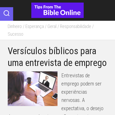
Skip
to
content
Dinheiro
/
Esperança
/
Geral
/
Responsabilidade
/
Sucesso
Versículos bíblicos para
uma entrevista de emprego
Entrevistas de
emprego podem ser
experiências
nervosas. A
expectativa, o desejo