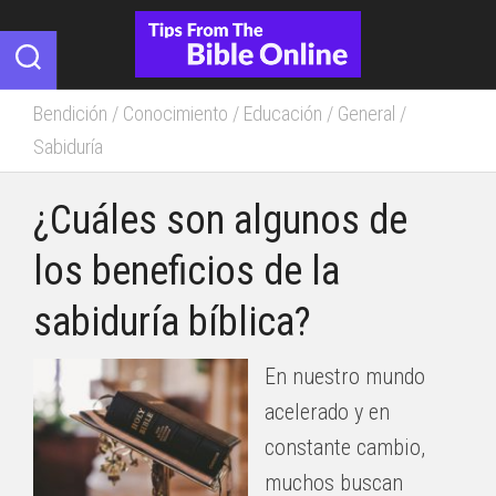
Skip
to
content
Bendición
/
Conocimiento
/
Educación
/
General
/
Sabiduría
¿Cuáles son algunos de
los beneficios de la
sabiduría bíblica?
En nuestro mundo
acelerado y en
constante cambio,
muchos buscan