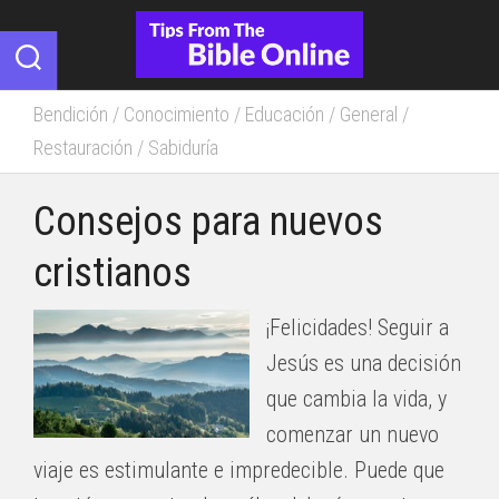
Skip
to
content
Bendición
/
Conocimiento
/
Educación
/
General
/
Restauración
/
Sabiduría
Consejos para nuevos
cristianos
¡Felicidades! Seguir a
Jesús es una decisión
que cambia la vida, y
comenzar un nuevo
viaje es estimulante e impredecible. Puede que