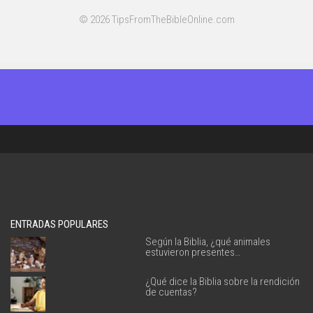
© 2026 TipsFromTheBibleOnline.com
ENTRADAS POPULARES
Según la Biblia, ¿qué animales
estuvieron presentes…
¿Qué dice la Biblia sobre la rendición
de cuentas?