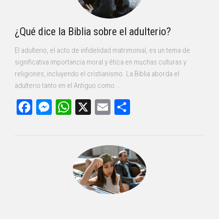
¿Qué dice la Biblia sobre el adulterio?
El adulterio, el acto de infidelidad matrimonial, es un tema de
significativa importancia moral y ética en muchas culturas y
religiones, incluyendo el cristianismo. La Biblia aborda el
adulterio tanto en el Antiguo como...
Facebook
Messenger
WhatsApp
X
Email
Compartir