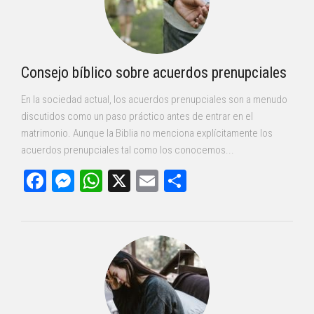
Consejo bíblico sobre acuerdos prenupciales
En la sociedad actual, los acuerdos prenupciales son a menudo
discutidos como un paso práctico antes de entrar en el
matrimonio. Aunque la Biblia no menciona explícitamente los
acuerdos prenupciales tal como los conocemos...
Facebook
Messenger
WhatsApp
X
Email
Compartir