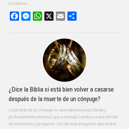
los valores...
Facebook
Messenger
WhatsApp
X
Email
Compartir
¿Dice la Biblia si está bien volver a casarse
después de la muerte de un cónyuge?
La pérdida de un cónyuge es una experiencia profunda y
profundamente personal, que a menudo conduce a una miríada
de emociones y preguntas. Una de esas preguntas que podría