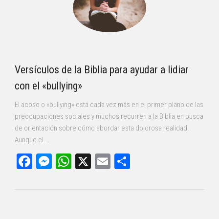
Versículos de la Biblia para ayudar a lidiar
con el «bullying»
El acoso o «bullying» está cada vez más en el primer plano de las
preocupaciones sociales y muchos recurren a la Biblia en busca
de orientación sobre cómo abordar esta dolorosa realidad.
Aunque el...
Facebook
Messenger
WhatsApp
X
Email
Compartir