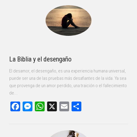
La Biblia y el desengaño
El desamor, el desengaño, es una experiencia humana universal,
puede ser una de las pruebas más desafiantes de la vida. Ya sea
que provenga de un amor perdido, una traición o el fallecimiento
de...
Facebook
Messenger
WhatsApp
X
Email
Compartir