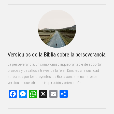
Versículos de la Biblia sobre la perseverancia
La perseverancia, un compromiso inquebrantable de soportar
pruebas y desafíos a través de la fe en Dios, es una cualidad
apreciada por los creyentes. La Biblia contiene numerosos
versículos que ofrecen inspiración y orientación...
Facebook
Messenger
WhatsApp
X
Email
Compartir