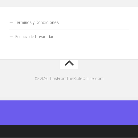
Términos y Condiciones
Política de Privacidad
© 2026 TipsFromTheBibleOnline.com