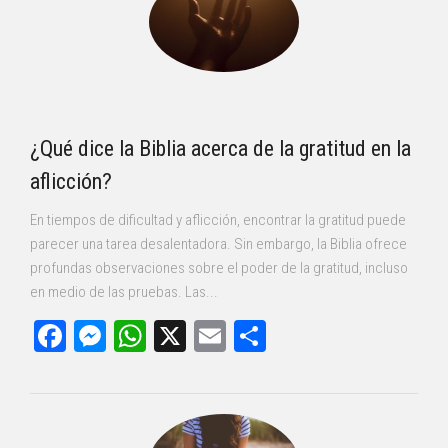
¿Qué dice la Biblia acerca de la gratitud en la
aflicción?
En tiempos de dificultad y aflicción, encontrar la gratitud puede
parecer una tarea desalentadora. Sin embargo, la Biblia ofrece
profundas observaciones sobre el poder de la gratitud, incluso
en medio de las pruebas. Las...
Facebook
Messenger
WhatsApp
X
Email
Compartir