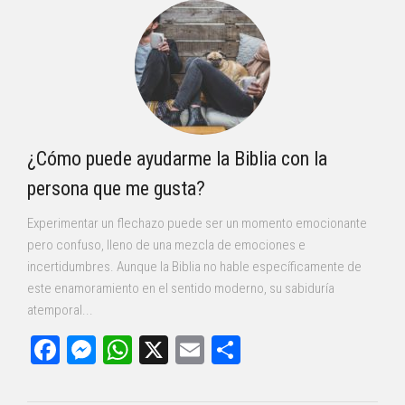
¿Cómo puede ayudarme la Biblia con la
persona que me gusta?
Experimentar un flechazo puede ser un momento emocionante
pero confuso, lleno de una mezcla de emociones e
incertidumbres. Aunque la Biblia no hable específicamente de
este enamoramiento en el sentido moderno, su sabiduría
atemporal...
Facebook
Messenger
WhatsApp
X
Email
Compartir