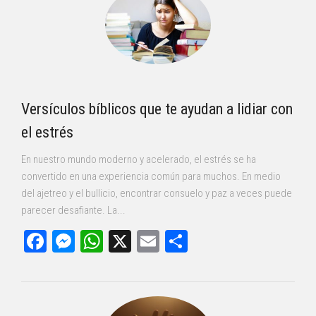
Versículos bíblicos que te ayudan a lidiar con
el estrés
En nuestro mundo moderno y acelerado, el estrés se ha
convertido en una experiencia común para muchos. En medio
del ajetreo y el bullicio, encontrar consuelo y paz a veces puede
parecer desafiante. La...
Facebook
Messenger
WhatsApp
X
Email
Compartir