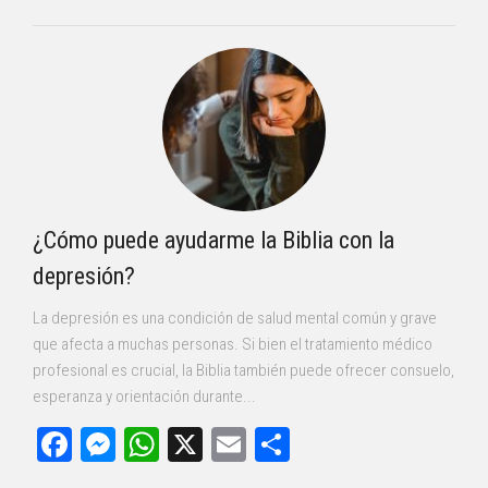
¿Cómo puede ayudarme la Biblia con la
depresión?
La depresión es una condición de salud mental común y grave
que afecta a muchas personas. Si bien el tratamiento médico
profesional es crucial, la Biblia también puede ofrecer consuelo,
esperanza y orientación durante...
Facebook
Messenger
WhatsApp
X
Email
Compartir