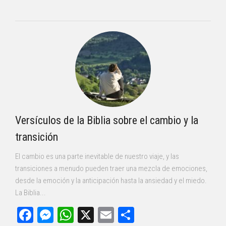
Versículos de la Biblia sobre el cambio y la
transición
El cambio es una parte inevitable de nuestro viaje, y las
transiciones a menudo pueden traer una mezcla de emociones,
desde la emoción y la anticipación hasta la ansiedad y el miedo.
La Biblia...
Facebook
Messenger
WhatsApp
X
Email
Compartir