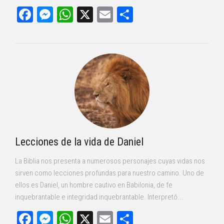
Facebook
Messenger
WhatsApp
X
Email
Compartir
Lecciones de la vida de Daniel
La Biblia nos presenta a numerosos personajes cuyas vidas nos
sirven como lecciones profundas para nuestro camino. Uno de
ellos es Daniel, un hombre cautivo en Babilonia, de fe
inquebrantable e integridad inquebrantable. Interpretó...
Facebook
Messenger
WhatsApp
X
Email
Compartir