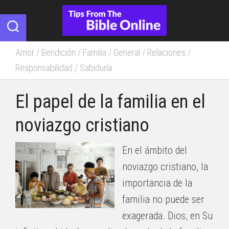
Skip
to
content
Amor
/
Bendición
/
Familia
/
General
/
Relaciones
/
Responsabilidad
/
Sabiduría
El papel de la familia en el
noviazgo cristiano
En el ámbito del
noviazgo cristiano, la
importancia de la
familia no puede ser
exagerada. Dios, en Su