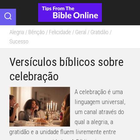
Skip
to
content
Alegria
/
Bênção
/
Felicidade
/
Geral
/
Gratidão
/
Sucesso
Versículos bíblicos sobre
celebração
A celebração é uma
linguagem universal,
um canal através do
qual a alegria, a
gratidão e a unidade fluem livremente entre