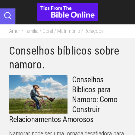
Skip
to
content
Amor
/
Família
/
Geral
/
Matrimônio
/
Relações
Conselhos bíblicos sobre
namoro.
Conselhos
Bíblicos para
Namoro: Como
Construir
Relacionamentos Amorosos
Namorar pode ser uma jornada desafiadora para