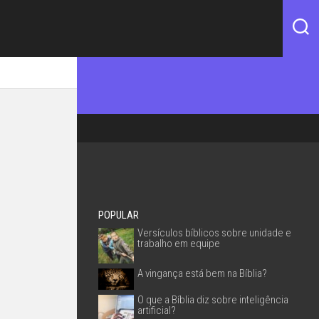
POPULAR
Versículos bíblicos sobre unidade e
trabalho em equipe
A vingança está bem na Bíblia?
O que a Bíblia diz sobre inteligência
artificial?