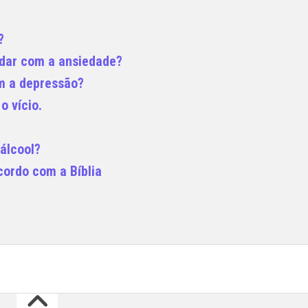
?
idar com a ansiedade?
m a depressão?
o vício.
 álcool?
cordo com a Bíblia